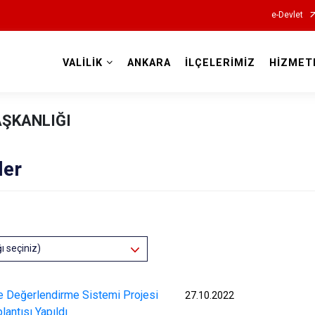
e-Devlet
VALİLİK
ANKARA
İLÇELERİMİZ
HİZMET
Valilikler
AŞKANLIĞI
ler
ğı seçiniz)
27.10.2022