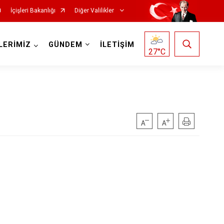
İçişleri Bakanlığı
Diğer Valilikler
LERİMİZ
GÜNDEM
İLETİŞİM
27
°C