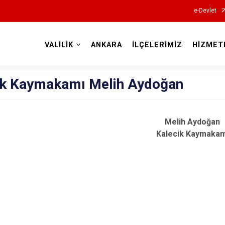
e-Devlet
VALİLİK
ANKARA
İLÇELERİMİZ
HİZMET
Valilikler
ik Kaymakamı Melih Aydoğan
Melih Aydoğan
Kalecik Kaymakam