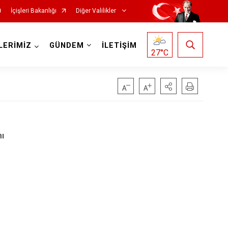
İçişleri Bakanlığı
Diğer Valilikler
LERİMİZ
GÜNDEM
İLETİŞİM
27
°C
ı