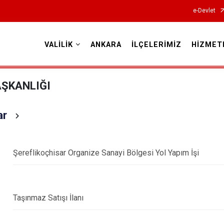
e-Devlet
VALİLİK
ANKARA
İLÇELERİMİZ
HİZMET
Valilikler
AŞKANLIĞI
ar
Şereflikoçhisar Organize Sanayi Bölgesi Yol Yapım İşi
Taşınmaz Satışı İlanı