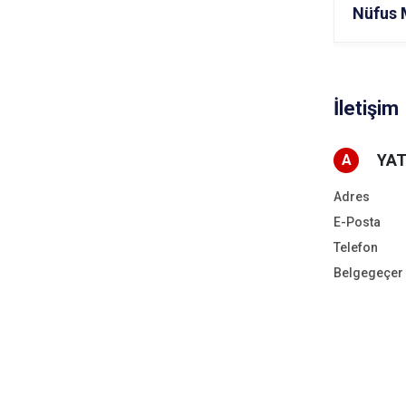
Nüfus 
İletişim
YAT
A
Adres
E-Posta
Telefon
Belgegeçer