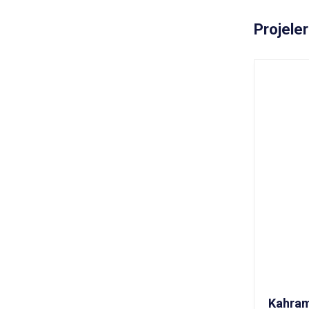
Projele
Kahram