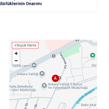
ürlüklerinin Onarımı
Büyük Harita
+
−
A