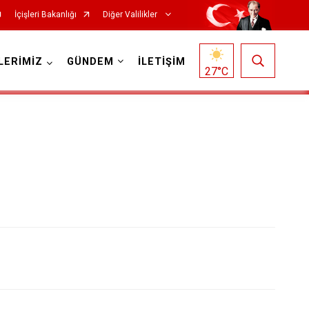
İçişleri Bakanlığı
Diğer Valilikler
LERİMİZ
GÜNDEM
İLETİŞİM
27
°C