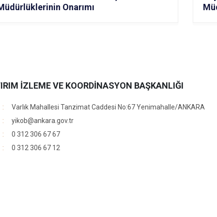
Müdürlüklerinin Onarımı
Müd
IRIM İZLEME VE KOORDİNASYON BAŞKANLIĞI
Varlık Mahallesi Tanzimat Caddesi No:67 Yenimahalle/ANKARA
yikob@ankara.gov.tr
0 312 306 67 67
0 312 306 67 12