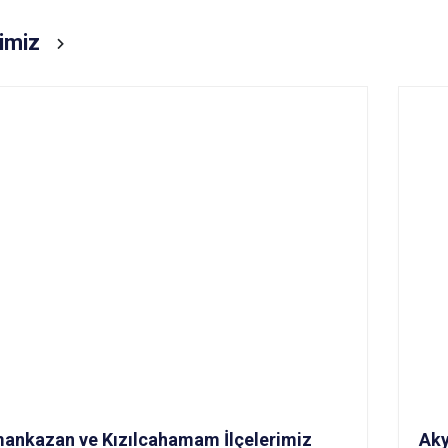
rimiz
ankazan ve Kızılcahamam İlçelerimiz
Aky