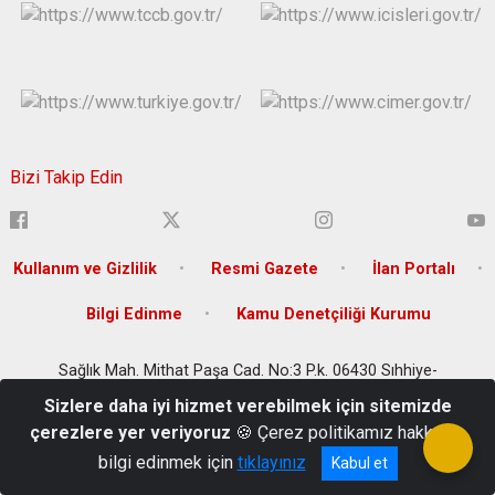
Bizi Takip Edin
Kullanım ve Gizlilik
Resmi Gazete
İlan Portalı
Bilgi Edinme
Kamu Denetçiliği Kurumu
Sağlık Mah. Mithat Paşa Cad. No:3 P.k. 06430 Sıhhiye-
Çankaya/ANKARA
Sizlere daha iyi hizmet verebilmek için sitemizde
+90 (312) 306 66 66
çerezlere yer veriyoruz
🍪 Çerez politikamız hakkında
bilgi edinmek için
tıklayınız
Kabul et