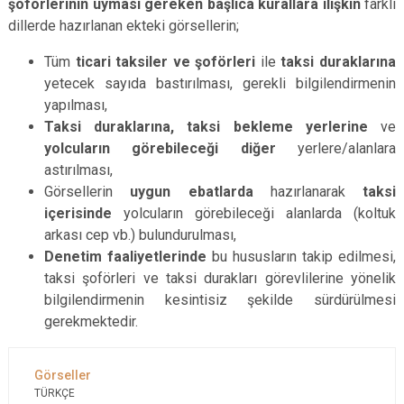
şoförlerinin uyması gereken başlıca kurallara ilişkin
farklı
dillerde hazırlanan ekteki görsellerin;
Tüm
ticari taksiler ve şoförleri
ile
taksi duraklarına
yetecek sayıda bastırılması, gerekli bilgilendirmenin
yapılması,
Taksi duraklarına, taksi bekleme yerlerine
ve
yolcuların görebileceği diğer
yerlere/alanlara
astırılması,
Görsellerin
uygun ebatlarda
hazırlanarak
taksi
içerisinde
yolcuların görebileceği alanlarda (koltuk
arkası cep vb.) bulundurulması,
Denetim faaliyetlerinde
bu hususların takip edilmesi,
taksi şoförleri ve taksi durakları görevlilerine yönelik
bilgilendirmenin kesintisiz şekilde sürdürülmesi
gerekmektedir.
TÜRKÇE