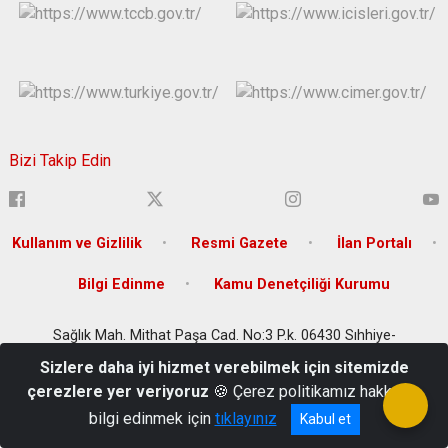
Bizi Takip Edin
Kullanım ve Gizlilik
Resmi Gazete
İlan Portalı
Bilgi Edinme
Kamu Denetçiliği Kurumu
Sağlık Mah. Mithat Paşa Cad. No:3 P.k. 06430 Sıhhiye-
Çankaya/ANKARA
Sizlere daha iyi hizmet verebilmek için sitemizde
+90 (312) 306 66 66
çerezlere yer veriyoruz
🍪 Çerez politikamız hakkında
bilgi edinmek için
tıklayınız
Kabul et