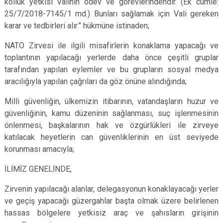
kolluk yetkisi Valinin ödev ve görevlerindendir. (Ek cümle:
25/7/2018-7145/1 md.) Bunları sağlamak için Vali gereken
karar ve tedbirleri alır.” hükmüne istinaden;
NATO Zirvesi ile ilgili misafirlerin konaklama yapacağı ve
toplantının yapılacağı yerlerde daha önce çeşitli gruplar
tarafından yapılan eylemler ve bu grupların sosyal medya
aracılığıyla yapılan çağrıları da göz önüne alındığında;
Milli güvenliğin, ülkemizin itibarının, vatandaşların huzur ve
güvenliğinin, kamu düzeninin sağlanması, suç işlenmesinin
önlenmesi, başkalarının hak ve özgürlükleri ile zirveye
katılacak heyetlerin can güvenliklerinin en üst seviyede
korunması amacıyla;
İLİMİZ GENELİNDE,
Zirvenin yapılacağı alanlar, delegasyonun konaklayacağı yerler
ve geçiş yapacağı güzergahlar başta olmak üzere belirlenen
hassas bölgelere yetkisiz araç ve şahısların girişinin