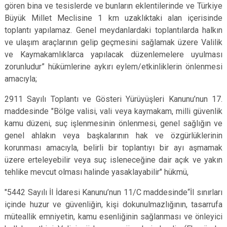
gören bina ve tesislerde ve bunların eklentilerinde ve Türkiye
Büyük Millet Meclisine 1 km uzaklıktaki alan içerisinde
toplantı yapılamaz. Genel meydanlardaki toplantılarda halkın
ve ulaşım araçlarının gelip geçmesini sağlamak üzere Valilik
ve Kaymakamlıklarca yapılacak düzenlemelere uyulması
zorunludur” hükümlerine aykırı eylem/etkinliklerin önlenmesi
amacıyla;
2911 Sayılı Toplantı ve Gösteri Yürüyüşleri Kanunu’nun 17.
maddesinde "Bölge valisi, vali veya kaymakam, milli güvenlik
kamu düzeni, suç işlenmesinin önlenmesi, genel sağlığın ve
genel ahlakın veya başkalarının hak ve özgürlüklerinin
korunması amacıyla, belirli bir toplantıyı bir ayı aşmamak
üzere erteleyebilir veya suç isleneceğine dair açık ve yakın
tehlike mevcut olması halinde yasaklayabilir" hükmü,
"5442 Sayılı İl İdaresi Kanunu’nun 11/C maddesinde“İl sınırları
içinde huzur ve güvenliğin, kişi dokunulmazlığının, tasarrufa
müteallik emniyetin, kamu esenliğinin sağlanması ve önleyici