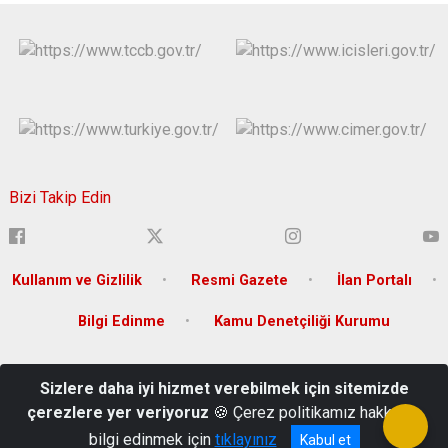
Bizi Takip Edin
Kullanım ve Gizlilik
Resmi Gazete
İlan Portalı
Bilgi Edinme
Kamu Denetçiliği Kurumu
Sağlık Mah. Mithat Paşa Cad. No:3 P.k. 06430 Sıhhiye-
Sizlere daha iyi hizmet verebilmek için sitemizde
Çankaya/ANKARA
çerezlere yer veriyoruz
🍪 Çerez politikamız hakkında
+90 (312) 306 66 66
bilgi edinmek için
tıklayınız
Kabul et