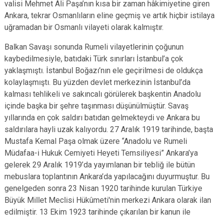
valisi Mehmet Ali Paşa’nın kısa bir zaman hâkimiyetine giren
Ankara, tekrar Osmanlıların eline geçmiş ve artık hiçbir istilaya
uğramadan bir Osmanlı vilayeti olarak kalmıştır.
Balkan Savaşı sonunda Rumeli vilayetlerinin çoğunun
kaybedilmesiyle, batıdaki Türk sınırları İstanbul’a çok
yaklaşmıştı. İstanbul Boğazı’nın ele geçirilmesi de oldukça
kolaylaşmıştı. Bu yüzden devlet merkezinin İstanbul’da
kalması tehlikeli ve sakıncalı görülerek başkentin Anadolu
içinde başka bir şehre taşınması düşünülmüştür. Savaş
yıllarında en çok saldırı batıdan gelmekteydi ve Ankara bu
saldırılara hayli uzak kalıyordu. 27 Aralık 1919 tarihinde, başta
Mustafa Kemal Paşa olmak üzere “Anadolu ve Rumeli
Müdafaa-i Hukuk Cemiyeti Heyeti Temsiliyesi” Ankara’ya
gelerek 29 Aralık 1919’da yayımlanan bir tebliğ ile bütün
mebuslara toplantının Ankara’da yapılacağını duyurmuştur. Bu
genelgeden sonra 23 Nisan 1920 tarihinde kurulan Türkiye
Büyük Millet Meclisi Hükûmeti'nin merkezi Ankara olarak ilan
edilmiştir. 13 Ekim 1923 tarihinde çıkarılan bir kanun ile