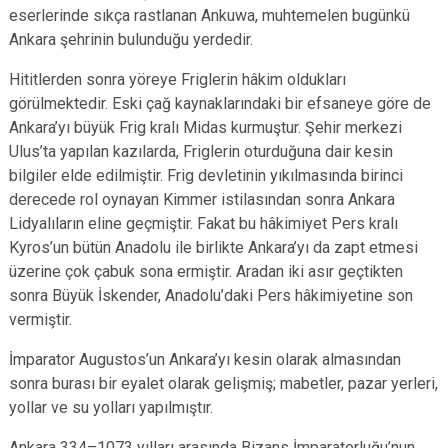
eserlerinde sıkça rastlanan Ankuwa, muhtemelen bugünkü
Ankara şehrinin bulunduğu yerdedir.
Hititlerden sonra yöreye Friglerin hâkim oldukları
görülmektedir. Eski çağ kaynaklarındaki bir efsaneye göre de
Ankara’yı büyük Frig kralı Midas kurmuştur. Şehir merkezi
Ulus’ta yapılan kazılarda, Friglerin oturduğuna dair kesin
bilgiler elde edilmiştir. Frig devletinin yıkılmasında birinci
derecede rol oynayan Kimmer istilasından sonra Ankara
Lidyalıların eline geçmiştir. Fakat bu hâkimiyet Pers kralı
Kyros’un bütün Anadolu ile birlikte Ankara’yı da zapt etmesi
üzerine çok çabuk sona ermiştir. Aradan iki asır geçtikten
sonra Büyük İskender, Anadolu’daki Pers hâkimiyetine son
vermiştir.
İmparator Augustos’un Ankara’yı kesin olarak almasından
sonra burası bir eyalet olarak gelişmiş; mabetler, pazar yerleri,
yollar ve su yolları yapılmıştır.
Ankara 334–1073 yılları arasında Bizans İmparatorluğu’nun