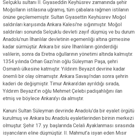
Selçuklu sultanı II. Gıyaseddin Keyhüsrev zamanında şehir
Moğolların istilasına uğramış, tüm çabalara rağmen istilanın
önüne geçilememiştir. Sultan Gıyasettin Keyhüsrev Moğol
saldırıları karşısında Ankara Kalesi'ne sığınmıştır. Moğol
saldırıları sonunda Selçuklu devleti zayıf düşmüş ve bu durum
Anadolu’nun İlhanlılar devletinin egemenliği altına girmesine
kadar sürmüştür. Ankara bir süre İlhanlıların gönderdiği
valilerin, sonra da Eretna oğullarının yönetimi altında kalmıştır.
1354 yılında Orhan Gazi’nin oğlu Süleyman Paşa, şehri
Osmanlı ülkesine katmıştır. Yıldırım Beyazıt devrine kadar
önemli bir olay olmamıştır. Ankara Savaşı’ndan sonra şehrin
kaderi de değişmiştir. Timur Ankara’dan ayrıldığı sırada,
Yıldırım Beyazıt’ın oğlu Mehmet Çelebi padişahlığını ilan
etmiş ve böylece Ankara’yı da almıştır.
Kanuni Sultan Süleyman devrinde Anadolu’da bir eyalet örgütü
kurulmuş ve Ankara bu Anadolu eyaletlerinden birinin merkezi
olmuştur. Şehir 17. yy. başlarında Celali Ayaklanması sırasında
isyancıların eline düşmüştür. II. Mahmut’a isyan eden Mısır