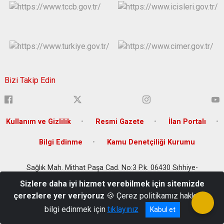
Bizi Takip Edin
Kullanım ve Gizlilik
Resmi Gazete
İlan Portalı
Bilgi Edinme
Kamu Denetçiliği Kurumu
Sağlık Mah. Mithat Paşa Cad. No:3 P.k. 06430 Sıhhiye-
Çankaya/ANKARA
Sizlere daha iyi hizmet verebilmek için sitemizde
+90 (312) 306 66 66
çerezlere yer veriyoruz
🍪 Çerez politikamız hakkında
bilgi edinmek için
tıklayınız
Kabul et