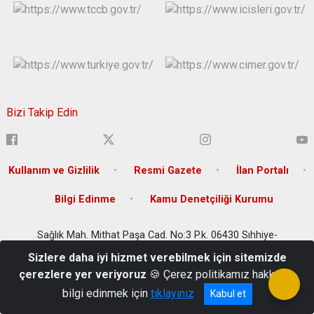
Bizi Takip Edin
Kullanım ve Gizlilik
Resmi Gazete
İlan Portalı
Bilgi Edinme
Kamu Denetçiliği Kurumu
Sağlık Mah. Mithat Paşa Cad. No:3 P.k. 06430 Sıhhiye-
Çankaya/ANKARA
Sizlere daha iyi hizmet verebilmek için sitemizde
+90 (312) 306 66 66
çerezlere yer veriyoruz
🍪 Çerez politikamız hakkında
bilgi edinmek için
tıklayınız
Kabul et